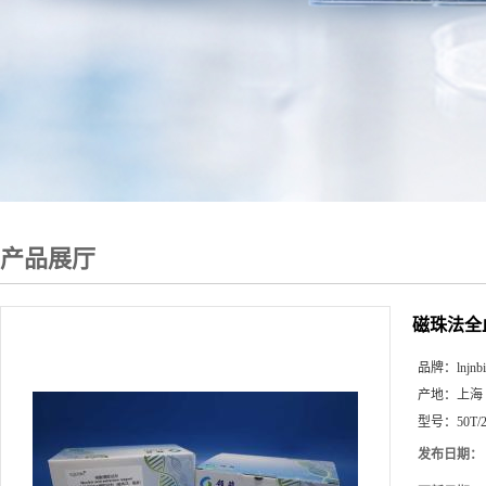
产品展厅
磁珠法全
品牌：
lnjnb
产地：
上海
型号：
50T/
发布日期：