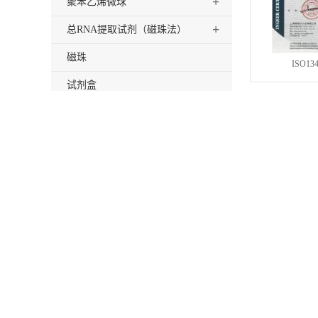
+
聚苯乙烯微球
+
总RNA提取试剂（磁珠法）
磁珠
ISO1
试剂盒
仪器
+
酶制剂
+
耗材
磁珠保存液
植物DNA/RNA提取试剂
羧基磁性微球
联系我们