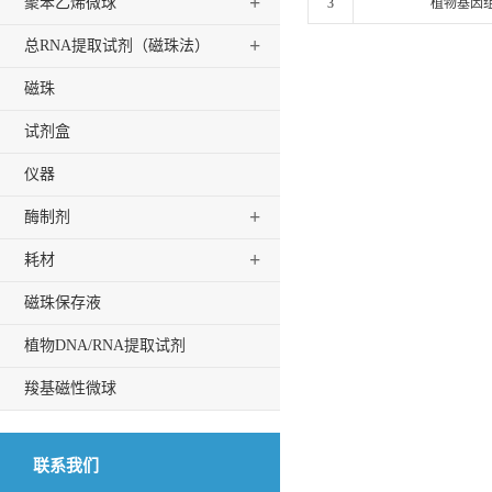
+
聚苯乙烯微球
3
植物基因组
+
总RNA提取试剂（磁珠法）
磁珠
试剂盒
仪器
+
酶制剂
+
耗材
磁珠保存液
植物DNA/RNA提取试剂
羧基磁性微球
联系我们