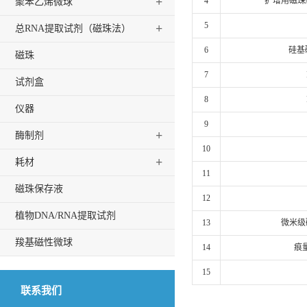
+
4
扩增用磁珠
聚苯乙烯微球
5
+
总RNA提取试剂（磁珠法）
6
硅基
磁珠
7
试剂盒
8
仪器
9
+
酶制剂
10
+
耗材
11
磁珠保存液
12
植物DNA/RNA提取试剂
13
微米级
羧基磁性微球
14
痕
15
联系我们