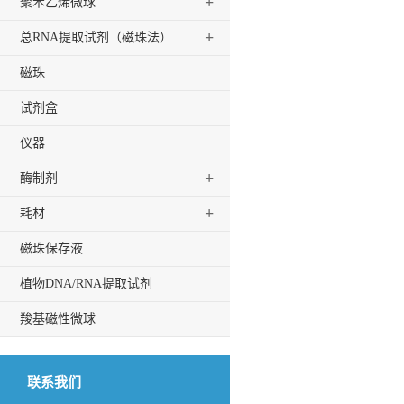
+
聚苯乙烯微球
+
总RNA提取试剂（磁珠法）
磁珠
试剂盒
仪器
+
酶制剂
+
耗材
磁珠保存液
植物DNA/RNA提取试剂
羧基磁性微球
联系我们