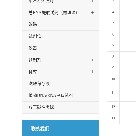
+
聚苯乙烯微球
3
+
4
总RNA提取试剂（磁珠法）
5
磁珠
6
试剂盒
7
仪器
8
+
酶制剂
9
+
耗材
10
磁珠保存液
11
植物DNA/RNA提取试剂
12
羧基磁性微球
13
联系我们