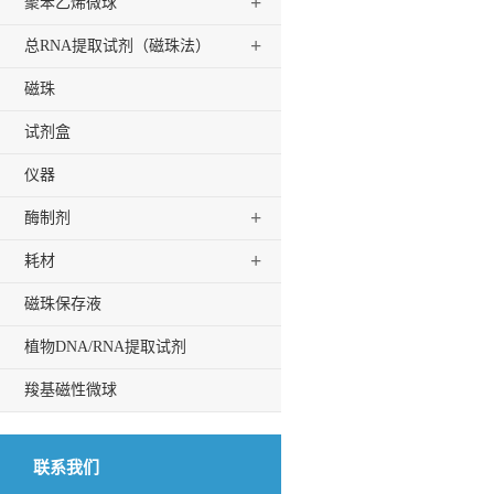
+
聚苯乙烯微球
+
总RNA提取试剂（磁珠法）
磁珠
试剂盒
仪器
+
酶制剂
+
耗材
磁珠保存液
植物DNA/RNA提取试剂
羧基磁性微球
联系我们