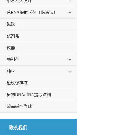
+
聚苯乙烯微球
+
总RNA提取试剂（磁珠法）
磁珠
试剂盒
仪器
+
酶制剂
+
耗材
磁珠保存液
植物DNA/RNA提取试剂
羧基磁性微球
联系我们