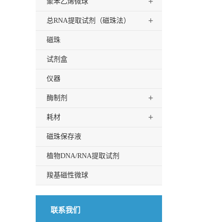
+
聚苯乙烯微球
+
总RNA提取试剂（磁珠法）
磁珠
试剂盒
仪器
+
酶制剂
+
耗材
磁珠保存液
植物DNA/RNA提取试剂
羧基磁性微球
联系我们