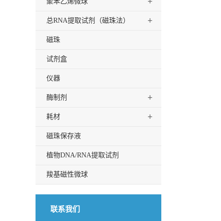
+
聚苯乙烯微球
+
总RNA提取试剂（磁珠法）
磁珠
试剂盒
仪器
+
酶制剂
+
耗材
磁珠保存液
植物DNA/RNA提取试剂
羧基磁性微球
联系我们