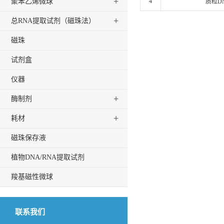
+
聚苯乙烯微球
4
质粒D
+
总RNA提取试剂（磁珠法）
磁珠
试剂盒
仪器
+
酶制剂
+
耗材
磁珠保存液
植物DNA/RNA提取试剂
羧基磁性微球
联系我们