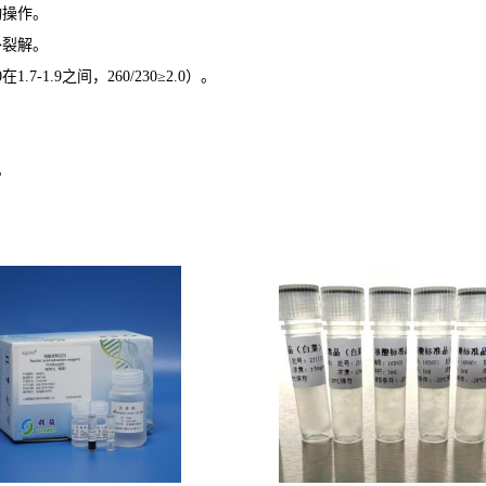
动操作。
外裂解。
0
在
1.7-1.9
之间，
260/230≥2.0
）
。
。