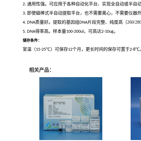
通用性强。可应用于各种自动化平台、实现全自动或半自
2.
即使磁棒式半自动提取平台，也
不需要离心，不需要仪器
3.
质量好。提取的基因组
片段完整、纯度高
（
260/28
4. DNA
DNA
得率高。样本量
，可高达
。
5. DNA
100-200ul
2-10ug
储存条件：
室温（
℃
）可保存
个月，更长时间的保存可置于
℃
15-25
12
2-8
相关产品：