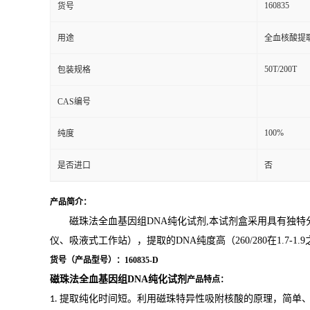
160835
货号
用途
全血核酸提
50T/200T
包装规格
CAS编号
100%
纯度
是否进口
否
产品简介：
磁珠法全血基因组DNA纯化试剂
,
本试剂盒采用具有独特
仪、吸液式工作站），提取的
DNA
纯度高（
260/280
在
1.7-1.9
货号（产品型号）：160835-D
磁珠法全血基因组DNA纯化试剂
产品特点：
提取纯化时间短。利用磁珠特异性吸附核酸的原理，简单
1.