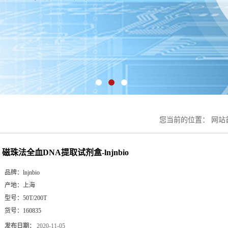
您当前的位置：
网站
磁珠法全血DNA提取试剂盒-lnjnbio
品牌：
lnjnbio
产地：
上海
型号：
50T/200T
货号：
160835
发布日期：
2020-11-05