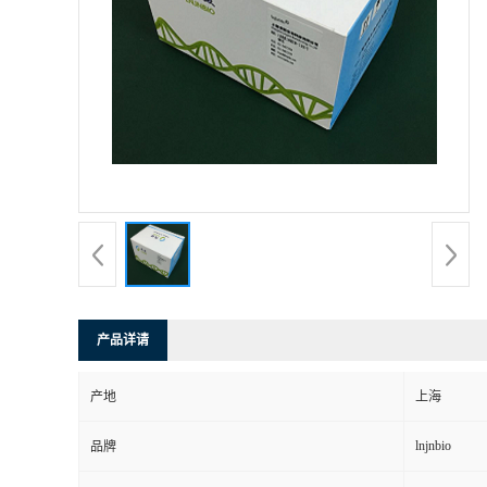
产品详请
产地
上海
lnjnbio
品牌