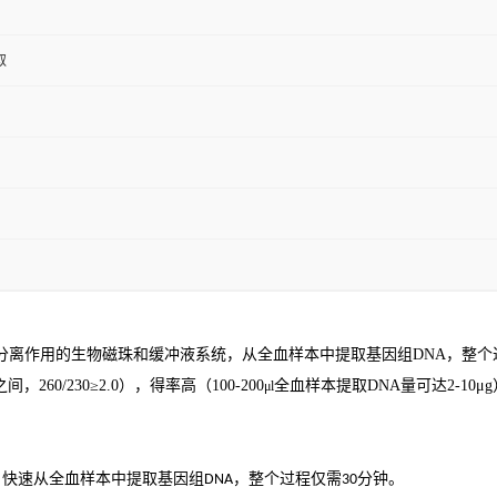
取
分离作用的生物磁珠和缓冲液系统，从全血样本中提取基因组
DNA
，整个
之间，
260/230≥2.0
），得率高（
100-200
全血样本提取
DNA
量可达
2-10μg
μl
、快速从全血样本中提取基因组
，整个过程仅需
分钟。
DNA
30