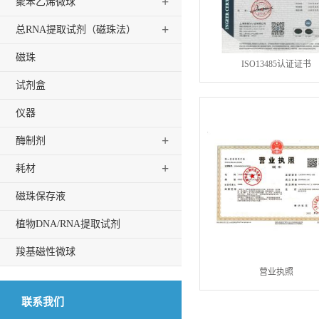
+
聚苯乙烯微球
+
总RNA提取试剂（磁珠法）
磁珠
ISO13485认证证书
试剂盒
仪器
+
酶制剂
+
耗材
磁珠保存液
植物DNA/RNA提取试剂
羧基磁性微球
营业执照
联系我们