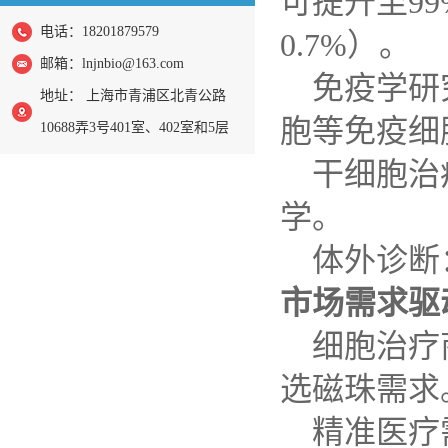
可提升至
99
电话：18201879579
0.7%
）。
邮箱：
lnjnbio@163.com
免疫学研
地址： 上海市青浦区北青公路
胞等免疫细
10688弄3号401室、402室和5层
干细胞治
学。
体外诊断
市场需求驱
细胞治疗
选磁珠需求
精准医疗