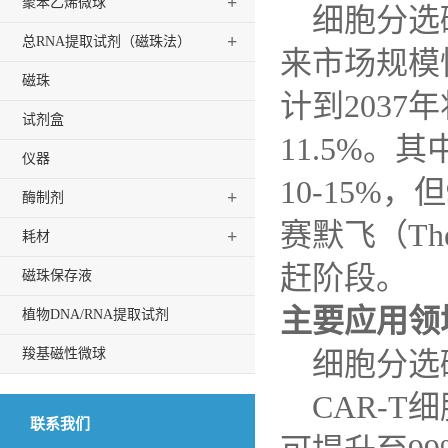
+
聚苯乙烯微球
细胞分选
+
总RNA提取试剂（磁珠法）
来市场规模
磁珠
计到
2037
年
试剂盒
11.5%
。其
仪器
10-15%
，但
+
酶制剂
赛默飞（
Th
+
耗材
赶阶段。
磁珠保存液
主要应用领
植物DNA/RNA提取试剂
羧基磁性微球
细胞分选
CAR-T
细
联系我们