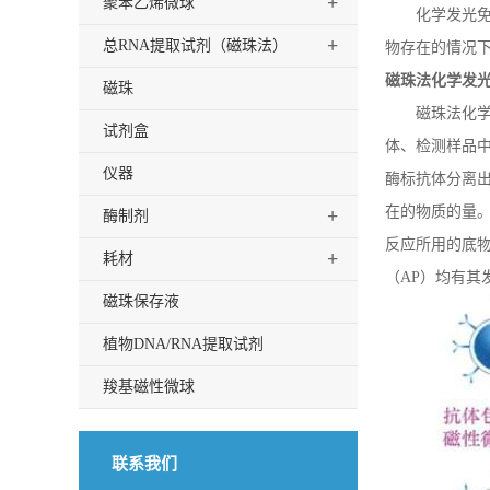
+
聚苯乙烯微球
化学发光
+
总RNA提取试剂（磁珠法）
物存在的情况
磁珠法化学发
磁珠
磁珠法化
试剂盒
体、检测样品
仪器
酶标抗体分离
在的物质的量
+
酶制剂
反应所用的底物
+
耗材
（
AP
）均有其
磁珠保存液
植物DNA/RNA提取试剂
羧基磁性微球
联系我们