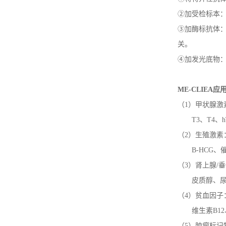
②加受检标本
③加酶标抗体
关。
④加发光底物
ME-CLIEA
应
（1）甲状腺激
T3、
T4
、
（2）生殖激素
B-HCG
（3）肾上腺/
皮质醇、
（4）贫血因子
维生素B1
（5）肿瘤标记