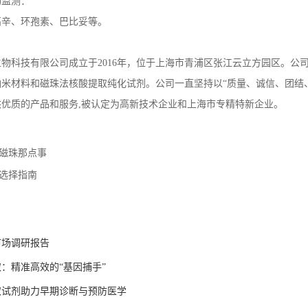
物监测：
高辛、环孢素、巴比妥等。
物科技有限公司成立于2016年，位于上海市青浦区张江云立方园区。公
纳米材料和磁珠法核酸提取纯化试剂。公司一直坚持以“质量、诚信、团结
供优质的产品和服务
,
被认定为高新技术企业和上海市专精特新企业。
磁珠那点事
选择指南
市场调研报告
：精准高效的“基因捕手”
取试剂助力早期诊断与预防医学