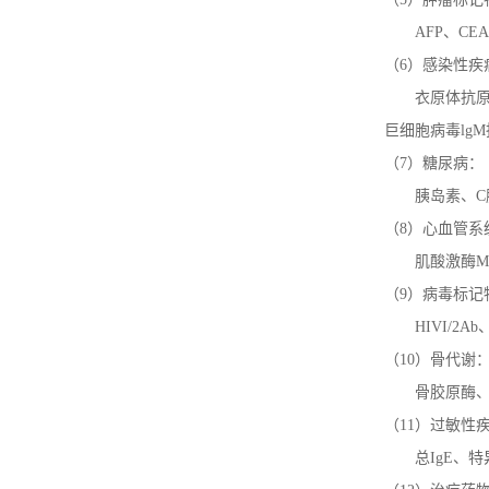
AFP、
CEA
（6）感染性疾
衣原体抗原
巨细胞病毒
lgM
（7）糖尿病：
胰岛素、C
（8）心血管系
肌酸激酶
（9）病毒标记
HIVI/2Ab
（10）骨代谢
骨胶原酶
（11）过敏性
总IgE、