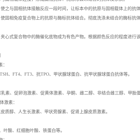
：使之与固相抗体接触反应一段时间，让标本中的抗原与固相载体上的抗
：使固相免疫复合物上的抗原与酶标抗体结合。彻底洗涤未结合的酶标抗
：夹心式复合物中的酶催化底物成为有色产物。根据颜色反应的程度进行
用
素：
hTSH
、
FT4
、
FT3
、抗
TPO
、甲状腺球蛋白、抗甲状腺球蛋白抗体等。
：
、催乳素、促卵泡激素、促黄体激素、孕酮、雌二醇、非结合雌三醇、甲胎
垂体激素：
尿皮质醇、人生长激素、甲状旁腺素、促肾上腺皮质激素。
：
2、叶酸、红细胞叶酸、铁蛋白等。
物：