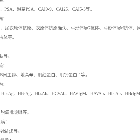
、
PSA
、游离
PSA
、
CAI9-9
、
CAI25
、
CAI5-3
等。
病：
、尿衣原体抗原、衣原体抗原确认、弓形体lgG抗体、弓形体lgM抗体、
抗体等。
肽等。
统：
MB同工酶、地高辛、肌红蛋白、肌钙蛋白
-1
等。
物：
、
HbsAg
、
HBsAg
、HbsAb、
HCVAb
、
HAVIgM
、
HAVAb
、
HbcAb
、
HBclgM
：
、脱氧吡啶啉等。
疾病：
特异性
lgE
等。