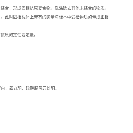
体结合，形成固相抗原复合物。洗涤除去其他未结合的物质。
体。此时固相载体上带有的酶量与标本中受检物质的量成正相
该抗原的定性或定量。
蛋白、睾丸酮、硫酸脱氢异雄酮。