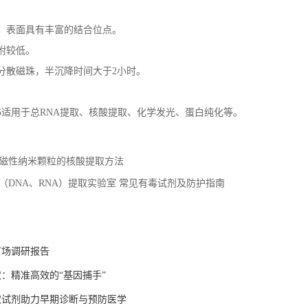
，表面具有丰富的结合位点。
附较低。
分散磁珠，半沉降时间大于2小时。
025适用于总RNA提取、核酸提取、化学发光、蛋白纯化等。
磁性纳米颗粒的核酸提取方法
（DNA、RNA）提取实验室 常见有毒试剂及防护指南
市场调研报告
：精准高效的“基因捕手”
取试剂助力早期诊断与预防医学