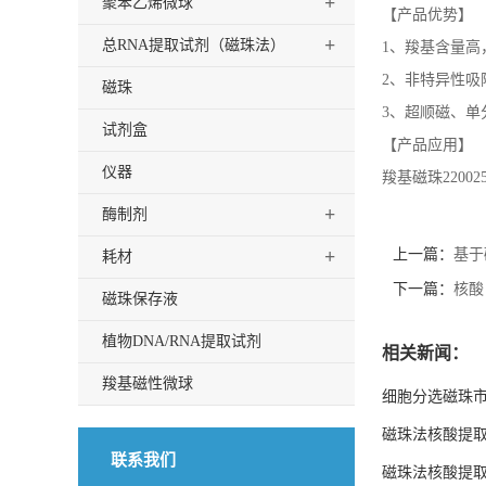
+
聚苯乙烯微球
【产品优势】
+
总RNA提取试剂（磁珠法）
1、羧基含量高
2、非特异性吸
磁珠
3、超顺磁、单
试剂盒
【产品应用】
仪器
羧基磁珠220
+
酶制剂
+
上一篇：
基于
耗材
下一篇：
核酸
磁珠保存液
植物DNA/RNA提取试剂
相关新闻：
羧基磁性微球
细胞分选磁珠
磁珠法核酸提取
联系我们
磁珠法核酸提