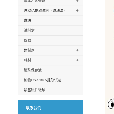
+
聚苯乙烯微球
+
总RNA提取试剂（磁珠法）
磁珠
试剂盒
仪器
+
酶制剂
+
耗材
磁珠保存液
植物DNA/RNA提取试剂
羧基磁性微球
联系我们