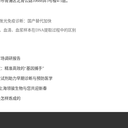
青浦区北青公路10688弄3号楼4-5层。
发光免疫诊断：国产替代加快
、血清、血浆样本在DNA提取过程中的区别
市场调研报告
：精准高效的“基因捕手”
取试剂助力早期诊断与预防医学
 上海领骏生物与您共迎新春
是怎样炼成的