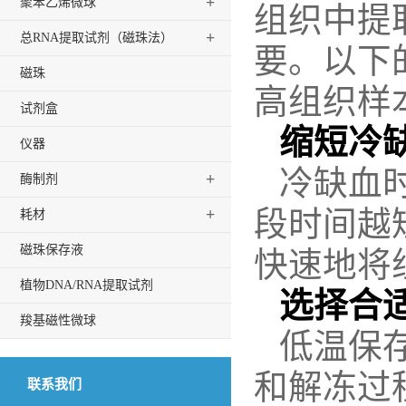
+
聚苯乙烯微球
组织中提
+
总RNA提取试剂（磁珠法）
要。以下
磁珠
高组织样
试剂盒
缩短冷
仪器
冷缺血
+
酶制剂
段时间越
+
耗材
磁珠保存液
快速地将
植物DNA/RNA提取试剂
选择合
羧基磁性微球
低温保
和解冻过
联系我们