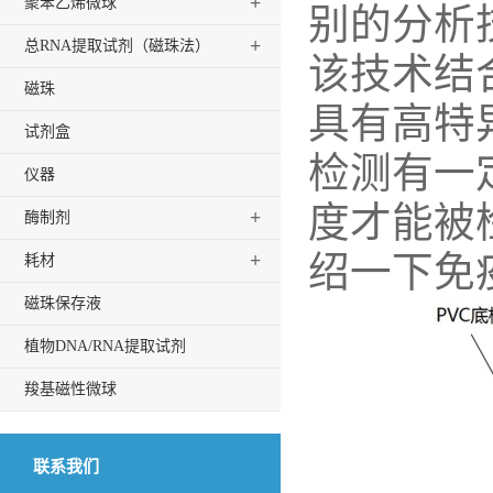
+
聚苯乙烯微球
别的分析
+
总RNA提取试剂（磁珠法）
该技术结
磁珠
具有高特
试剂盒
检测有一
仪器
度才能被
+
酶制剂
绍一下免
+
耗材
磁珠保存液
植物DNA/RNA提取试剂
羧基磁性微球
联系我们