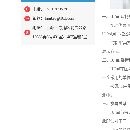
电话：18201879579
一、
IU/ml
及拷
邮箱：
lnjnbio@163.com
“IU”代
地址： 上海市青浦区北青公路
IU/ml用于
10688弄3号401室、402室和5层
“拷贝”英
表示方法。
二、
IU/ml
及拷
IU/ml
一个常用的单
拷贝/ml
测中。
三、换算关系
IU/ml
此即使对于同一
具体的换算