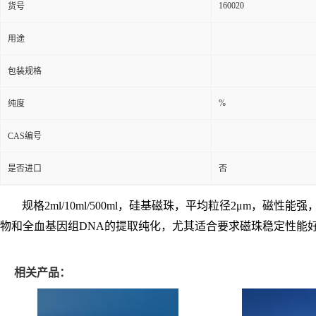
160020
货号
用途
包装规格
%
纯度
CAS编号
是否进口
否
规格
2ml/10ml/500ml
，硅基磁珠，平均粒径
2μm
，磁性能强
物和全血基因组
DNA
的提取纯化，尤其适合要求磁珠稳定性能
相关产品：