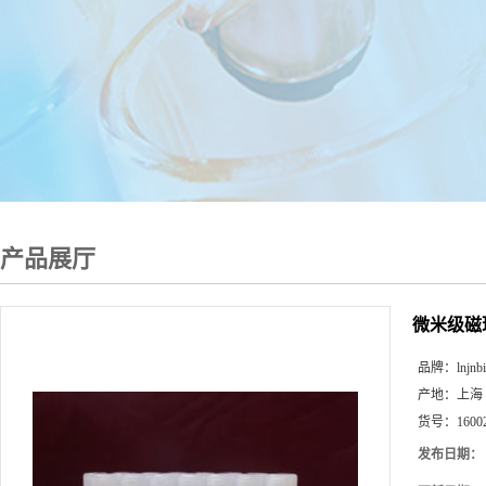
产品展厅
微米级磁
品牌：
lnjnb
产地：
上海
货号：
1600
发布日期：