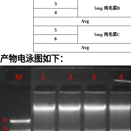
3
5mg
鸡毛菜
B
4
Avg
5
5mg
鸡毛菜
C
6
Avg
产物电泳图如下：