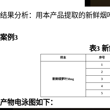
结果分析：用本产品提取的新鲜烟叶
案例
3
表
3
新
样本
序号
1
2
新鲜绿萝叶
50mg
3
4
5
产物电泳图如下：