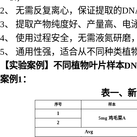
2、 无需反复离心，保证提取的DN
3、 提取产物纯度好、产量高、电
4、 使用过程安全，无需液氮研磨
5、 通用性强，适合从不同种类植物
【实验案例】不同植物叶片样本
DN
案例
1
：
表一、新
序号
样本
1
5mg
鸡毛菜
A
2
Avg