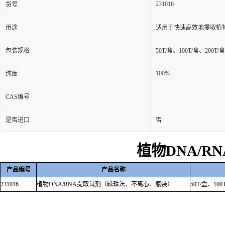
231016
货号
用途
适用于快速高效地提取植物
包装规格
50T/盒、100T/盒、200T/盒
100%
纯度
CAS编号
是否进口
否
植物
DNA/RN
产品编号
产品名称
231016
植物
DNA/RNA
提取试剂（磁珠法、不离心、瓶装）
50T/
盒、
100T