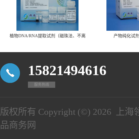
植物DNA/RNA提取试剂（磁珠法、不离
产物纯化试
心、瓶装）
15821494616
服务热线
版权所有 Copyright (©) 2026
上海
品商务网