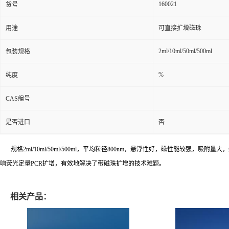
160021
货号
用途
可直接扩增磁珠
2ml/10ml/50ml/500ml
包装规格
%
纯度
CAS编号
是否进口
否
规格
2ml/10ml/50ml/500ml
，平均粒径
800nm
，悬浮性好，磁性能较强，吸附量大，
响荧光定量
PCR
扩增，有效地解决了带磁珠扩增的技术难题。
相关产品：