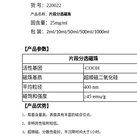
货
号
：
220022
产品名称：
片段分选磁珠
固含量：
25mg/ml
包
装：
2ml/10ml/50ml/500ml/1000ml
【产品参数】
片段分选磁珠
活性基团
-COOH
磁珠基质
超顺磁二氧化硅
平均粒径
400 nm
≥45
磁饱和强度
emu/g
【产品优势】
1、羧基含量高，表面具有丰富的结合位点。
2、非特异性吸附较低。
3、超顺磁、分散性能好，半沉降时间大于1小时。