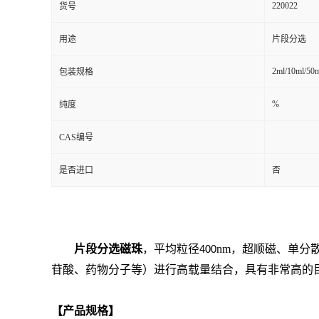
220022
货号
用途
片段分选
2ml/10ml/50
包装规格
%
纯度
CAS编号
是否进口
否
片段分选磁珠
，平均粒径
nm
，
超顺磁、单分
400
苷酸、药物分子等）进行高载量结合，具有非常高的目
【产品规格】