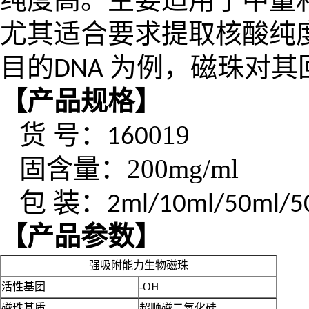
尤其适合要求提取核酸纯
目的
为例，磁珠对其
DNA
【产品规格】
货
号
：
019
160
固含量：
200mg/ml
包
装：
2ml/10ml/50ml/5
【产品参数】
强吸附能力生物磁珠
活性基团
-OH
磁珠基质
超顺磁二氧化硅