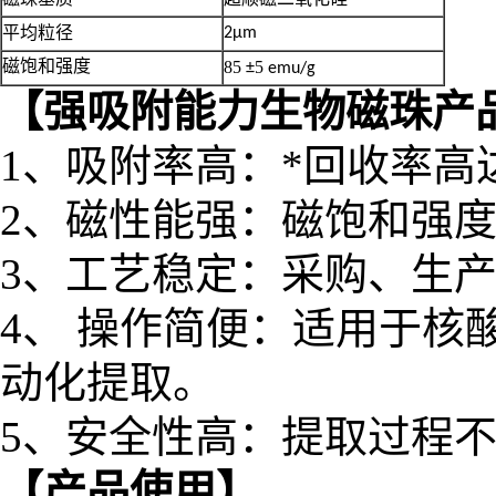
平均粒径
2μm
85
5
磁饱和强度
±
emu/g
【
强吸附能力生物磁珠
产
1、吸附率高：*回收率高
2
、磁性能强：磁饱和强
3
、工艺稳定：采购、生
4
、
操作简便：
适用于
核
动化提取
。
5
、安全性高：
提取过程
【产品
使用
】