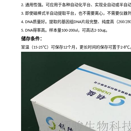
通用性强。可应用于各种自动化平台、实现全自动或半自
2.
即使磁棒式半自动提取平台，也
不需要离心，不需要仪器
3.
质量好。提取的基因组
片段完整、纯度高
（
260/28
4. DNA
DNA
得率高。样本量
，可高达
。
5. DNA
100-200ul
2-10ug
储存条件：
室温（
℃
）可保存
个月，更长时间的保存可置于
℃
15-25
12
2-8