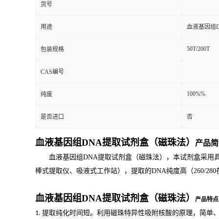
货号
用途
血液基因组
50T/200T
包装规格
CAS编号
100%%
纯度
是否进口
否
血液基因组
DNA
提取试剂盒（磁珠法）
产品简
血液基因组
DNA
提取试剂盒（磁珠法），
本试剂盒采用
棒式提取仪、吸液式工作站），提取的
DNA
纯度高（
260/280
血液基因组
DNA
提取试剂盒（磁珠法）
产品特点
提取纯化时间短。利用磁珠特异性吸附核酸的原理，简单
1.