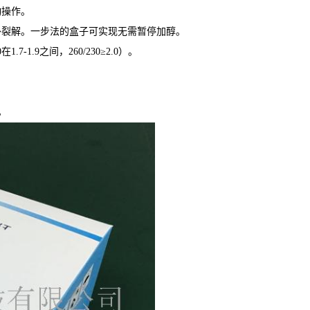
动操作。
外裂解。一步法的盒子可实现无需暂停加醇。
0
在
1.7-1.9
之间，
260/230≥2.0
）
。
。