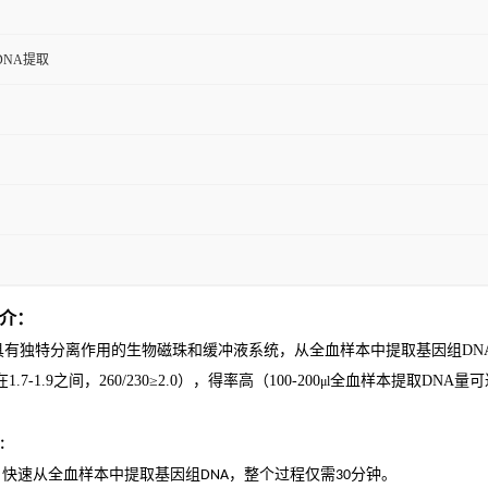
DNA提取
介：
具有独特分离作用的生物磁珠和缓冲液系统，从全血样本中提取基因组
DN
在
1.7-1.9
之间，
260/230≥2.0
），得率高（
100-200
全血样本提取
DNA
量可
μl
：
、快速从全血样本中提取基因组
，整个过程仅需
分钟。
DNA
30