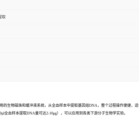
提取
作用的生物磁珠和缓冲液系统，从全血样本中提取基因组DNA，整个过程操作便捷，
（100-200μl全血样本提取DNA量可达2-10μg），可以应用到各类下游分子生物学实验。