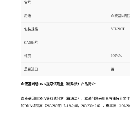
货号
用途
血液基因组
50T/200T
包装规格
CAS编号
100%%
纯度
是否进口
否
血液基因组DNA提取试剂盒（磁珠法）
产品简介：
血液基因组DNA提取试剂盒（磁珠法），本试剂盒采用具有独特分离
的DNA纯度高（260/280在1.7-1.9之间，260/230≥2.0），得率高