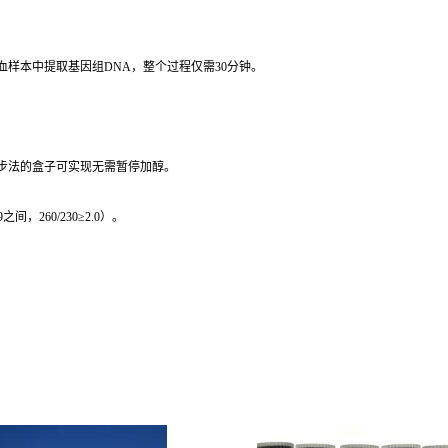
血样本中提取基因组DNA，整个过程仅需30分钟。
一步法的盒子可实现无需暂停加醇。
间，260/230≥2.0）。