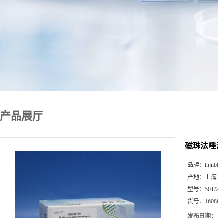
产品展厅
磁珠法唾
品牌：
lnjnb
产地：
上海
型号：
50T/
货号：
1608
发布日期：