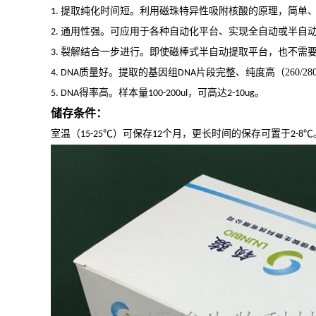
提取纯化时间短。利用磁珠特异性吸附核酸的原理，简单
1.
通用性强。可应用于各种自动化平台、实现全自动或半自
2.
裂解结合一步进行。即使磁棒式半自动提取平台，也
不需
3.
质量好。提取的基因组
片段完整、纯度高
（
260/28
4. DNA
DNA
得率高。样本量
，可高达
。
5. DNA
100-200ul
2-10ug
储存条件：
室温（
℃
）可保存
个月，更长时间的保存可置于
℃
15-25
12
2-8