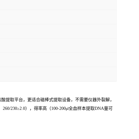
核酸提取平台，更适合磁棒式提取设备，不需要仪器外裂解，
，
260/230≥2.0
），得率高（
100-200
全血样本提取
DNA
量可
μl