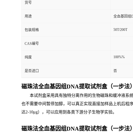
货号
用途
全血基因组
50T/200T
包装规格
CAS编号
100%%
纯度
是否进口
否
磁珠法全血基因组
DNA
提取试剂盒（一步法
本试剂盒采用具有独特分离作用的生物磁珠和缓冲液系
也不需要中间暂停加醇，可以真正实现直接加样品上机后程
达
2-10μg
），可以应用到各类下游分子生物学实验。
磁珠法全血基因组
DNA
提取试剂盒（一步法