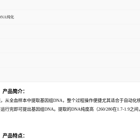
DNA纯化
）
产品简介：
统，从全血样本中提取基因组
DNA
，整个过程操作便捷尤其适合于自动化
序运行完即可提出基因组
DNA
。提取的
DNA
纯度高（
260/280
在
1.7-1.9
之间
）
产品特点：