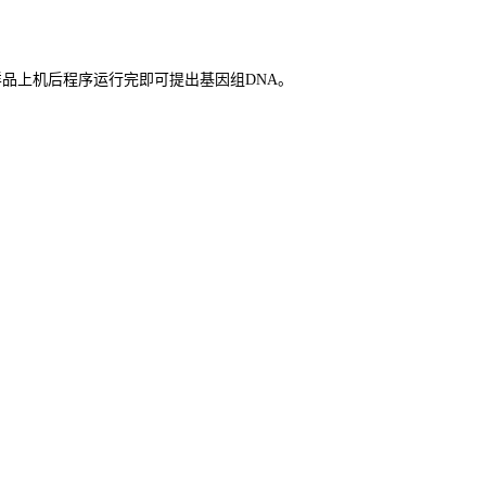
样品上机后程序运行完即可提出基因组
DNA
。