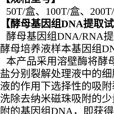
50T/
盒、
1
00T/
盒
、200T
【
酵母
基因组
DNA
提取试
酵母
基因组
DNA/RNA
提
酵母培养液
样本基因组
D
本产品采用溶壁酶将酵
盐分别裂解处理液
中的细
液的作用下选择性的吸附
洗除去纳米磁珠吸附的少
附的基因组
DNA
，即获得