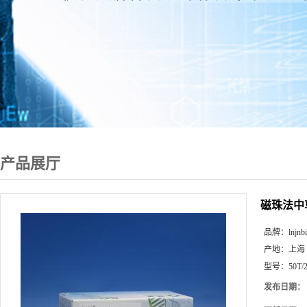
产品展厅
磁珠法中草
品牌：
lnjnb
产地：
上海
型号：
50T/
发布日期：