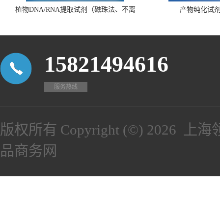
植物DNA/RNA提取试剂（磁珠法、不离
产物纯化试
心、瓶装）
15821494616
服务热线
版权所有 Copyright (©) 2026
上海
品商务网