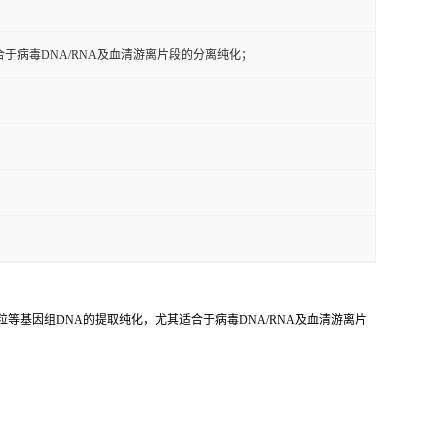
于病毒DNA/RNA及血清游离片段的分离纯化；
粒等基因组DNA的提取纯化，尤其适合于病毒DNA/RNA及血清游离片