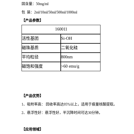
固含量：50mg/ml
包 装：2ml/10ml/50ml/500ml/1000ml
【产品参数】
160011
活性基团
Si-OH
磁珠基质
二氧化硅
平均粒径
800nm
磁饱和强度
>60 emu/g
【产品优势】
1、吸附率高： 回收率高达95%以上，适用于痕量核酸提取。
2、悬浮性好：悬浮性好，半沉降时间可达30分钟。
【应用领域】