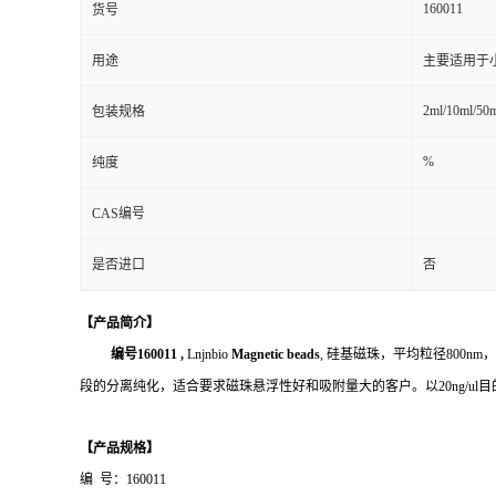
160011
货号
用途
主要适用于
2ml/10ml/50
包装规格
%
纯度
CAS编号
是否进口
否
【产品简介】
编号
160011 ,
Lnjnbio
Magnetic beads
, 硅基磁珠，平均粒径800
段的分离纯化，适合要求磁珠悬浮性好和吸附量大的客户。以20ng/ul目
【产品规格】
编 号：160011