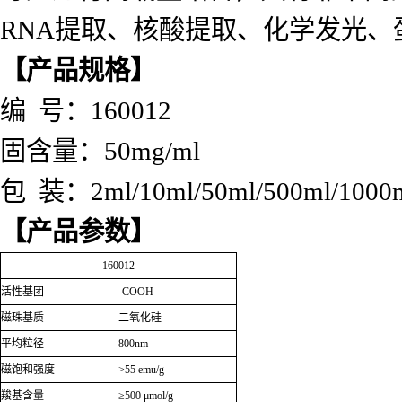
RNA提取、核酸提取、化学发光、
【产品规格】
编 号：160012
固含量：50mg/ml
包 装：2ml/10ml/50ml/500ml/1000
【产品参数】
160012
活性基团
-COOH
磁珠基质
二氧化硅
平均粒径
800nm
磁饱和强度
>55
emu/g
羧基含量
≥500 μmol/g