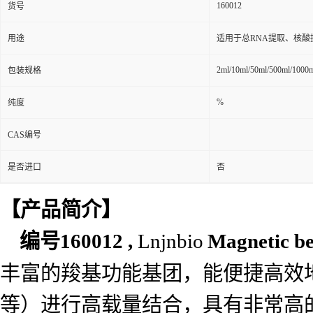
160012
货号
用途
适用于总RNA提取、核
2ml/10ml/50ml/500ml/1000
包装规格
%
纯度
CAS编号
是否进口
否
【产品简介】
编号
160012 ,
Lnjnbio
Magnetic b
丰富的羧基功能基团，能便捷高效
等）进行高载量结合，具有非常高