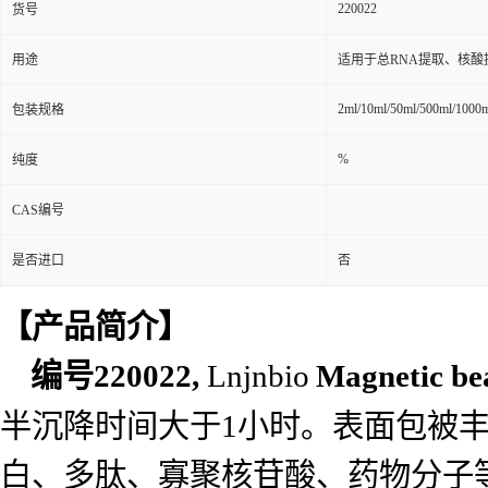
220022
货号
用途
适用于总RNA提取、核
2ml/10ml/50ml/500ml/1000
包装规格
%
纯度
CAS编号
是否进口
否
【产品简介】
编号
220022,
Lnjnbio
Magnetic be
半沉降时间大于1小时。表面包被
白、多肽、寡聚核苷酸、药物分子