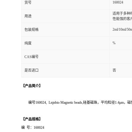
160024
货号
适用于多种
用途
性能强的客
2ml/10ml/50
包装规格
%
纯度
CAS编号
是否进口
否
【产品简介】
编号160024, Lnjnbio
Magnetic beads,硅基磁珠，平均粒径1.
【产品规格】
编 号：160024