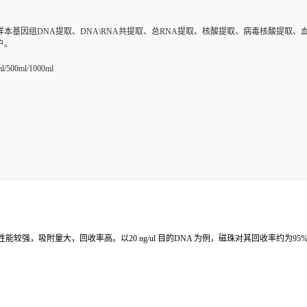
样本基因组DNA提取、DNA\RNA共提取、总RNA提取、核酸提取、病毒核酸提取
户。
ml/500ml/1000ml
4μm，磁性能较强，吸附量大，回收率高。以20 ng/ul 目的DNA 为例，磁珠对其回收率约为9