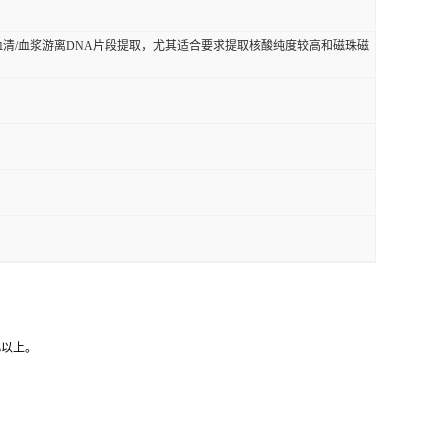
、血清/血浆游离DNA片段提取，尤其适合要求提取核酸纯度较高和磁珠磁
5%以上。