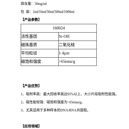
固含量：50mg/ml
包 装：2ml/10ml/50ml/500ml/1000ml
【产品参数】
160024
活性基团
Si-OH
磁珠基质
二氧化硅
平均粒径
1.4
μm
磁饱和强度
>65emu/g
【产品优势】
1、吸附率高：最大回收率高达95%以上，大小片段吸附性能强。
2、磁性能较强：磁饱和强度为>65emu/g。
3、尤其适用于多种样本的DNA/RNA共提取。
【应用领域】