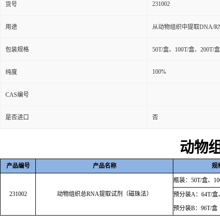
231002
货号
用途
从动物组织中提取DNA/R
包装规格
50T/盒、100T/盒、200T/盒
100%
纯度
CAS编号
是否进口
否
动物
产品编号
产品名称
规
瓶装：50T/盒、100
231002
动物组织总RNA提取试剂（磁珠法）
预分装A：64T/盒、
预分装B：96T/盒