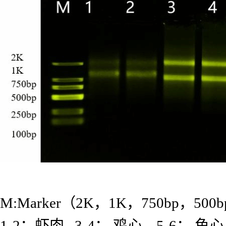
M:Marker（2K，1K，750bp，500b
1-2：虾肉 3-4： 鸡心 5-6： 鱼心