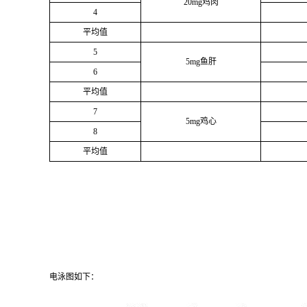
20mg
鸡肉
4
平均值
5
5mg
鱼肝
6
平均值
7
5mg
鸡心
8
平均值
电泳图如下：