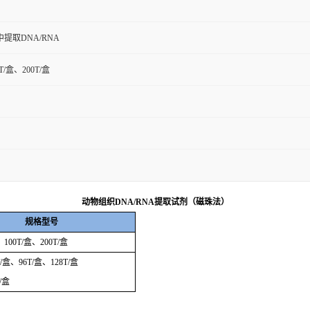
提取DNA/RNA
T/盒、200T/盒
动物组织
DNA/RNA
提取试剂（磁珠法）
规格型号
、
100T/
盒、
200T/
盒
/
盒、
96T/
盒、
128T/
盒
/
盒