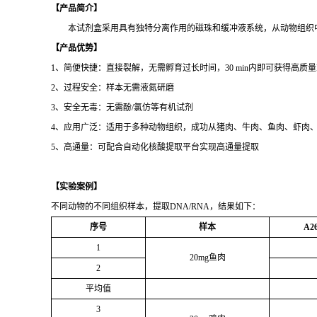
【产品简介】
本试剂盒采用具有独特分离作用的磁珠和缓冲液系统，从动物组织中
【产品优势】
1、简便快捷：直接裂解，无需孵育过长时间，30 min内即可获得高质量D
2、过程安全：样本无需液氮研磨
3、安全无毒：无需酚/氯仿等有机试剂
4、应用广泛：适用于多种动物组织，成功从猪肉、牛肉、鱼肉、虾肉、猪
5、高通量：可配合自动化核酸提取平台实现高通量提取
【实验案例】
不同动物的不同组织样本，提取DNA/RNA，结果如下：
序号
样本
A26
1
20mg
鱼肉
2
平均值
3