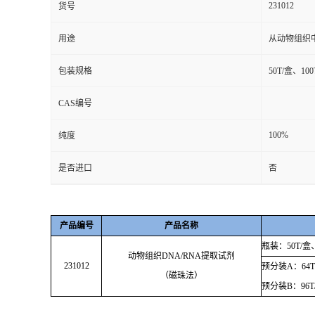
231012
货号
用途
从动物组织中
包装规格
50T/盒、100
CAS编号
100%
纯度
是否进口
否
产品编号
产品名称
瓶装：
50T/
盒
动物组织
DNA/RNA
提取试剂
231012
预分装
A
：
64T
（磁珠法）
预分装
B
：
96T