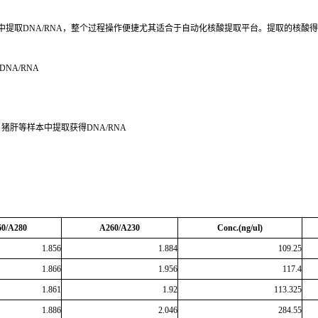
提取DNA/RNA，整个过程操作便捷尤其适合于自动化核酸提取平台。提取的核酸
NA/RNA
肝等样本中提取获得DNA/RNA
0/A280
A260/A230
Conc.(ng/ul)
1.856
1.884
109.25
1.866
1.956
117.4
1.861
1.92
113.325
1.886
2.046
284.55