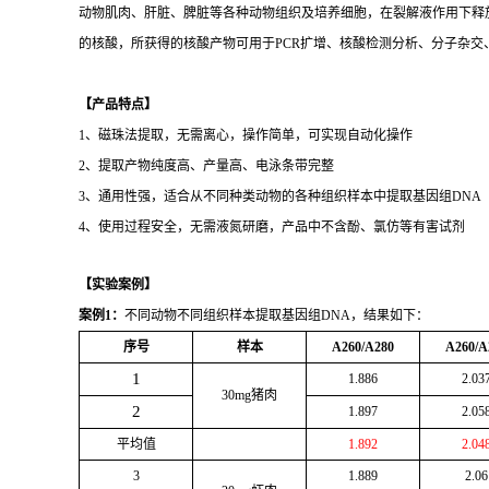
动物肌肉、肝脏、脾脏等各种动物组织及培养细胞，在裂解液作用下释
的核酸，所获得的核酸产物可用于PCR扩增、核酸检测分析、分子杂交
【产品特点】
1、磁珠法提取，无需离心，操作简单，可实现自动化操作
2、提取产物纯度高、产量高、电泳条带完整
3、通用性强，适合从不同种类动物的各种组织样本中提取基因组DNA
4、使用过程安全，无需液氮研磨，产品中不含酚、氯仿等有害试剂
【实验案例】
案例
1
：
不同动物不同组织样本提取基因组DNA，结果如下：
序号
样本
A260/A280
A260/A
1
1.886
2.03
30mg
猪肉
2
1.897
2.05
平均值
1.892
2.04
3
1.889
2.06