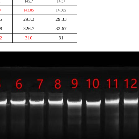
1
145.7
14.57
9
143.05
14.305
5
293.3
29.33
8
326.7
32.67
2
310
31