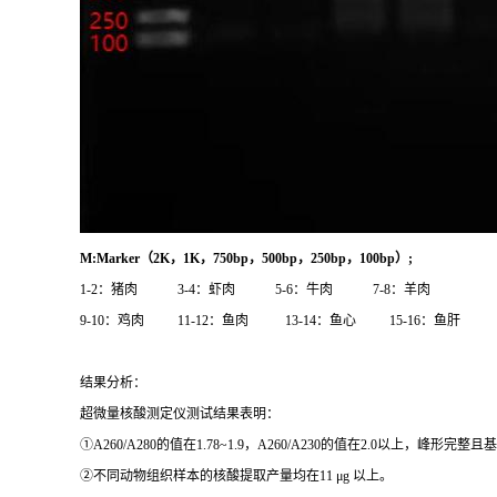
M:Marker
（
2K
，
1K
，
750bp
，
500bp
，
250bp
，
100bp
）
;
1-2：猪肉 3-4：虾肉 5-6：牛肉 7-8：羊肉
9-10：鸡肉 11-12：鱼肉 13-14：鱼心 15-16：鱼肝
结果分析：
超微量核酸测定仪测试结果表明：
①A260/A280的值在1.78~1.9，A260/A230的值在2.0以上，峰
②不同动物组织样本的核酸提取产量均在11 μg 以上。