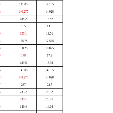
4
141.05
14.105
2
140.275
14.028
1
135.2
13.52
7
135
13.5
9
135.1
13.51
3
175.75
17.575
3
180.25
18.025
8
178
17.8
139.5
13.95
4
141.05
14.105
2
140.275
14.028
7
237
23.7
3
233.2
23.32
235.1
23.51
6
140.4
14.04