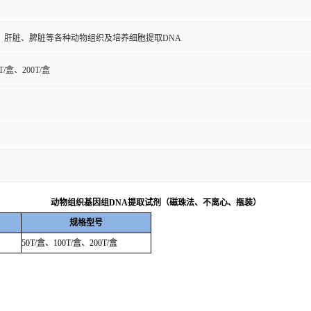
、肝脏、脾脏等各种动物组织及培养细胞提取DNA
T/盒、200T/盒
动物组织基因组
DNA
提取试剂（磁珠法、不离心、瓶装）
规格型号
50T/
盒、
100T/
盒、
200T/
盒