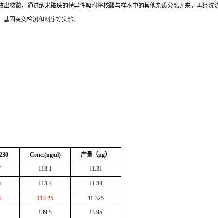
放出核酸，通过纳米磁珠的特异性吸附将核酸与样本中的其他杂质分离开来，再经洗
、基因突变检测和测序等实验。
230
Conc.(ng/ul)
产量（
μg
）
7
113.1
11.31
8
113.4
11.34
8
113.25
11.325
139.5
13.95