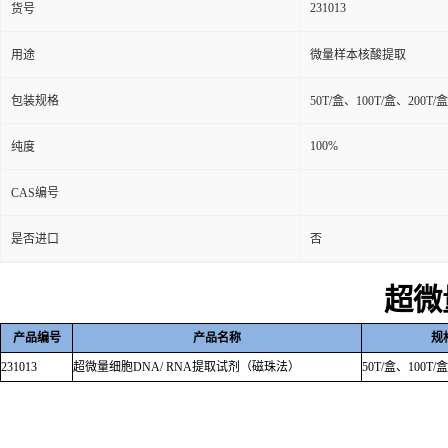
231013
货号
用途
微量样本核酸提取
包装规格
50T/盒、100T/盒、200T/盒
100%
纯度
CAS编号
是否进口
否
超微
产品编号
产品名称
规
231013
超微量细胞
DNA/ RNA
提取试剂（磁珠法）
50T/
盒、
100T/
盒