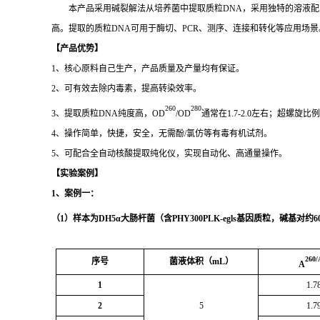
本产品采用碱裂解法从培养菌中提取质粒DNA，采用独特的溶液配
高。提取的质粒DNA可用于酶切、PCR、测序、连接和转化等应用场景
【产品优势】
1、核心原料自己生产，产品质量及产量均有保证。
2、可有效去除内毒素，提高转染效率。
260
280
3、提取质粒DNA纯度高，OD
/OD
通常在1.7-2.0左右；超螺旋比
4、操作简单，快捷，安全，无需酚/氯仿等有毒有机试剂。
5、可配合全自动核酸提取纯化仪，实现自动化、高通量操作。
【实验案例】
1
、案例一：
（
1
）样本为
DH5α
大肠杆菌（含
PHY300PLK-egls
基因质粒，碱基对约
6
260/
序号
菌液体积（
mL
）
A
1
1.7
2
5
1.7