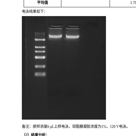
平均值
1.7
电泳结果如下：
备注：原样浓度6 μL上样电泳，琼脂糖凝胶浓度为1%，120 V电泳。
（
2
）结果分析：