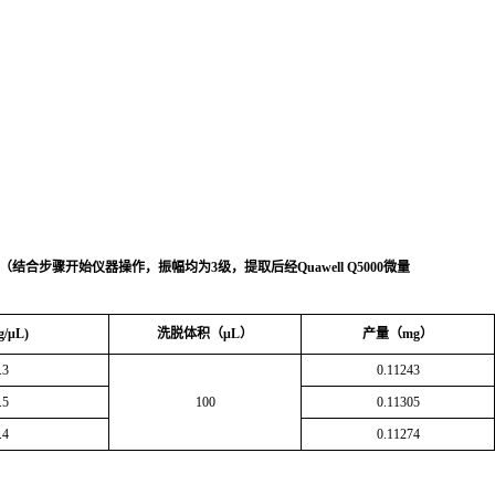
（结合步骤开始仪器操作，振幅均为
3
级，
提取后经
Quawell Q5000
微量
g/μL)
洗脱体积（
μL
）
产量（
mg
）
.3
0.11243
.5
100
0.11305
.4
0.11274