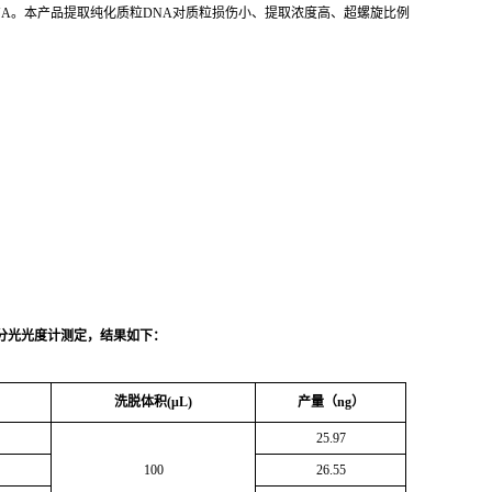
A。本产品提取纯化质粒DNA对质粒损伤小、提取浓度高、超螺旋比例
分光光度计测定，结果如下：
洗脱体积
(
μL
)
产量（
ng
）
25.97
100
26.55