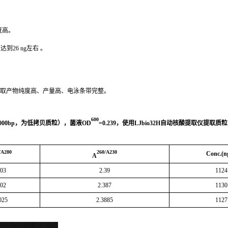
度高。
到26 ng左右 。
提取产物纯度高、产量高、电泳条带完整。
600
000bp
，为低拷贝质粒），菌液
OD
=0.239
，使用
LJbio32H
自动核酸提取仪提取质粒
/A280
260/A230
Conc.(n
A
903
2.39
1124
902
2.387
1130
025
2.3885
1127