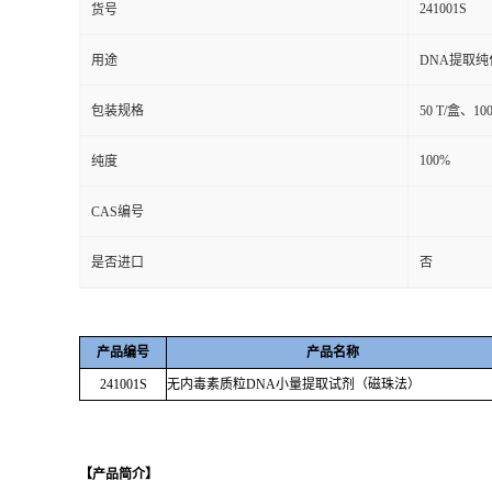
241001S
货号
用途
DNA提取纯
包装规格
50 T/盒、10
100%
纯度
CAS编号
是否进口
否
产品编号
产品名称
241001S
无内毒素质粒
DNA
小量提取试剂（磁珠法）
【产品简介】