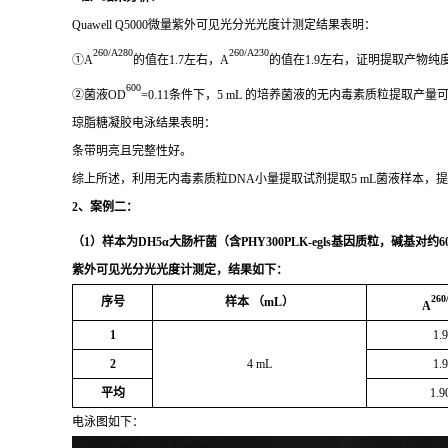
Quawell Q5000微量紫外可见光分光光度计测定结果表明：
260/A280
260/A230
①A
的值在1.7左右，A
的值在1.9左右，证明提取产物纯
600
②菌液OD
=0.11条件下，5 mL 的培养菌液的无内毒素质粒提取产量可达
琼脂糖凝胶电泳结果表明：
条带明亮且完整性好。
综上所述，利用无内毒素质粒DNA小量提取试剂提取5 mL菌液样本，
2
、案例二：
（
1
）样本为
DH5α
大肠杆菌（含
PHY300PLK-egls
基因质粒，碱基对约
6
紫外可见光分光光度计测定，结果如下：
260
序号
样本
（
mL
）
A
1
1.
2
4 mL
1.
平均
1.9
电泳图如下：