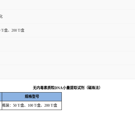
化
0 T/盒、200 T/盒
无内毒素质粒
DNA
小量提取试剂（磁珠法）
规格型号
瓶装：
50 T/
盒、
100 T/
盒、
200 T/
盒