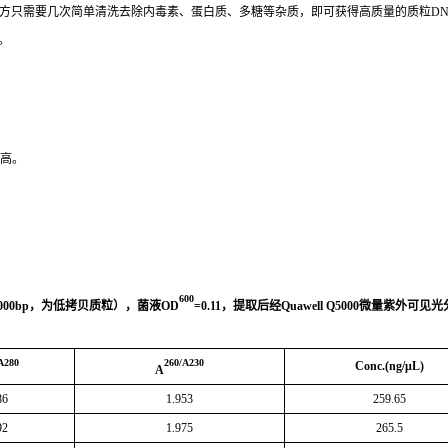
方只需要几次简单清洗去除内毒素、蛋白质、多糖等杂质，即可获得高质量的质粒DN
。
例高。
600
000bp
，为低拷贝质粒），菌液
OD
=0.11
，
提取后经
Quawell Q5000
微量紫外可见光
A280
260/A230
Conc.(ng/μL)
A
86
1.953
259.65
92
1.975
265.5