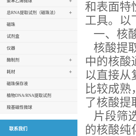
+
聚苯乙烯微球
和表面特
+
总RNA提取试剂（磁珠法）
工具。以
磁珠
一、核
试剂盒
核酸提
仪器
中的核酸
+
酶制剂
以直接从
+
耗材
磁珠保存液
比较成熟
植物DNA/RNA提取试剂
了核酸提
羧基磁性微球
片段筛
的核酸纯
联系我们