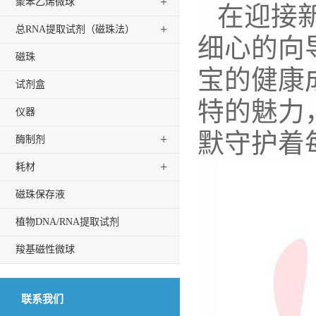
+
聚苯乙烯微球
在迎接
+
总RNA提取试剂（磁珠法）
细心的向
磁珠
宝的健康
试剂盒
特的魅力
仪器
默守护着
+
酶制剂
+
耗材
磁珠保存液
植物DNA/RNA提取试剂
羧基磁性微球
联系我们