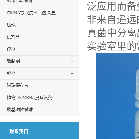
+
聚苯乙烯微球
泛应用而备
+
总RNA提取试剂（磁珠法）
非来自遥远
磁珠
真菌中分离
试剂盒
实验室里的
仪器
+
酶制剂
+
耗材
磁珠保存液
植物DNA/RNA提取试剂
羧基磁性微球
联系我们