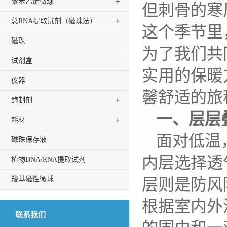
+
聚苯乙烯微球
但刺骨的寒
+
总RNA提取试剂（磁珠法）
这个季节里
磁珠
为了我们共
试剂盒
实用的保暖
仪器
馨舒适的旅
+
酶制剂
一、层层
+
耗材
面对低温
磁珠保存液
内层选择透
植物DNA/RNA提取试剂
羧基磁性微球
层则是防风
根据室内外
联系我们